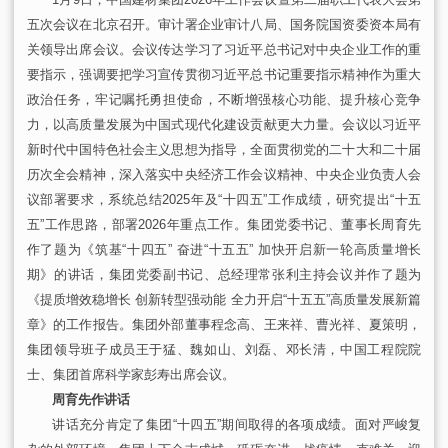
五次会议在北京召
开。
审计署企业审计八局、国务院国资委资本局有
关领导出席会议。
会议传达学习了习近平总书记对中央企业工作的重
要指示，强调要把学习宣传贯彻
习近平总书记重要指示精神作为重大
政治任务，牢记嘱托勇担使命，不断增强核心功能、提升核心竞争
力，以高质量发展为中国式现代化建设贡献更大力量。会议以习近平
新时代中国特色社会主义思想为指导，全面贯彻党的二十大和二十届
历次全会精神，深入落实中央经济工作会议精神、中央企业负责人会
议部署要求，系统总结2025年及“十四五”工作成绩，研究提出“十五
五”工作思路，部署2026年重点工作。集团党委书记、董事长周育先
作了题为《筑基“十四五” 奋进“十五五” 加快开启新一轮高质量增长
期》的讲话，集团党委副书记、总经理常张利主持会议并作了题为
《提质增效稳增长 创新转型强动能 全力开启“十五五”高质量发展新篇
章》的工作报告。集团外部董事程念高、王来祥、曹光祥、夏策明，
集团领导班子成员王于猛、魏如山、刘磊、邓长清，中国工程院院
士、集团首席科学家彭寿出席会议。
周育先作讲话
讲话充分肯定了集团“十四五”期间取得的各项成绩。面对严峻复