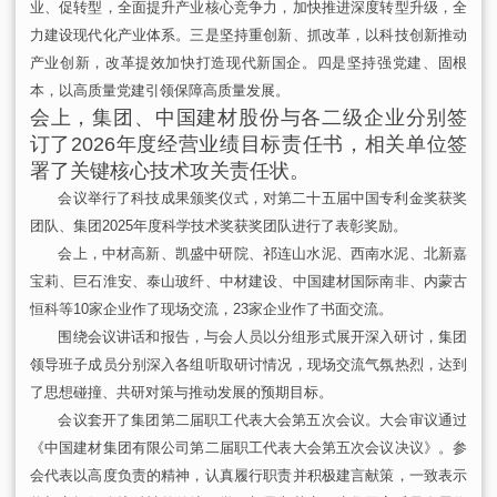
业、促转型，
全面提升产业核心竞争力，加快推进深度转型升级，全
力建设现代化产业体系。
三是坚持重创新、
抓改革，
以科技创新推动
产业创新，改革提效加快打造现代新国企。
四是坚持强党建、固根
本，
以高质量党建引领保障高质量发展。
会上，集团、中国建材股份与各二级企业分别签
订了2026年度经营业绩目标责任书，相关单位签
署了关键核心技术攻关责任状。
会议举行了科技成果颁奖仪式，对第二十五届中国专利金奖获奖
团队、集团2025年度科学技术奖获奖团队进行了表彰奖励。
会上，中材高新、凯盛中研院、祁连山水泥、西南水泥、北新嘉
宝莉、巨石淮安、泰山玻纤、中材建设、中国建材国际南非、内蒙古
恒科等10家企业作了现场交流，23家企业作了书面交流。
围绕会议讲话和报告，与会人员以分组形式展开深入研讨，集团
领导班子成员分别深入各组听取研讨情况，现场交流气氛热烈，达到
了思想碰撞、共研对策与推动发展的预期目标。
会议套开了集团第二届职工代表大会第五次会议。大会审议通过
《中国建材集团有限公司第二届职工代表大会第五次会议决议》。参
会代表以高度负责的精神，认真履行职责并积极建言献策，一致表示