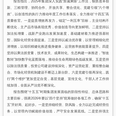
报告指出，2025年集团深入实践“加减乘除”工作法，狠抓改革创
新、三精管理、协同合作、开放共享、整合优化、党建引领“六个增
效”，以创造性的执行力推动年度工作任务落实，全力推动“十四五”高
质量收官。
一是
提质增效再发力，锚定“一利五率”目标，主业结构不
断优化，主产品市场表现优秀，价值创造导向更加鲜明。
二是
坚持以
加法拓增量，战新产业跑出发展加速度，基础建材着力推进强基转
型，国际化经营全面提速。
三是
坚持以减法优存量，以管理精细化挖
潜增效，以组织精健化推进瘦身健体，运营效率效能显著提升。
四是
坚持以乘法抓变量，技术攻关、成果转化、生态构建一体推进，“智改
数转”加快数字化蓝图落地，推动全生命周期绿色低碳发展。
五是
坚持
以
除
法强质量，投资公司建设持续深化，资产运营处置、重组整合融
合、市场化经营机制建设不断迈上新台阶。
六是
党建引领再深化，践
行“两个维护”更加坚定自觉，基层党建、宣传文化、干部人才工作持
续加强，全面从严治党不断深化。
报告围绕“十五五”时期集团发展面临的阶段性特征、总体思路和
主要目标，强调2026年要以“四个坚持”统筹做好各项工作，确保“十五
五”开好局、起好步。
一是坚持稳经营、防风险，
全力以赴完成经营任
务，以管理内功赋能价值创造，严守安全发展底线。
二是坚持强主