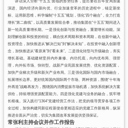
讲话深入分析“十五五”面临的形势任务，提出要在百年变局加速
演进、国内经济向新向优、行业加速变革的历史进程中，锚定新坐
标、运用新思维，科学编制“十五五”规划，强化“四个融合”，全力打造
增长“第二曲线”，以高质量发展组合拳，推动集团在“十五五”期间进入
新一轮高质量增长期。一是强化创新与投资融合，重塑增长动能。深
刻理解创新和投资的特征，耦合技术周期和资本周期，在创新中融入
投资理念，加快推进从“解决已知”到“解决未知”，在投资中融入创新理
念，加快推进从“看原来”到“看未来”。二是强化转型与升级融合，夯实
增长基础。基础建材坚持内外兼修、内功托底，向内优布局、强管
理，向外拓市场、快转型。战新产业巩固发展优势、优化资源配置，
加快产业梯次升级和新兴产业布局。三是强化国际与国内市场融合，
拓展增长边界。更好统筹国内国际两个市场、两种资源
，
围绕“十年海
外再造”战略再发力，围绕国内消费提振市场机遇，加快系统解决方案
供给，持续增强资源配置能力。四是强化党建与业务的融合，筑牢增
长根魂。深入践行“1364”党建经营工作法，把党的领导贯穿各项工作
全过程，加快构建同新征程新使命更相适应的党建工作新格局，纵深
推进全面从严治党，切实为集团改革发展提供坚强保证。
常张利主持会议并作工作报告