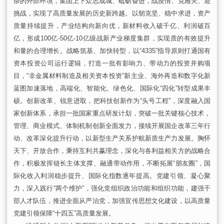
杂的外部环境，集团上下众志成城、砥砺奋进，战疫情、克难关、迎
挑战，实现了高质量发展的历史新跨越。以韧克坚、稳中求进，资产
质量持续提升，产业结构向新向优，新材料收入破千亿、利润破百
亿，形成100亿-50亿-10亿级战新产业梯度集群，实现
质的有效提升
和
量的合理增长。战略筑基、加快转型，
以“4335”指导原则打通国有
资本投资公司运行逻辑，
打造一批有影响力、带动力的投资并购项
目，“非金属材料制造及相关
资本投资”新主业、海外再造和数字化新
蓝图加速落地，高端化、智能化、绿色化、国际化“四化”转型成果丰
硕。创新改革、锐意进取，把科技创新作为“头号工程”，深度融入国
家创新体系，承担一批国家重点研发计划，突破一批关键核心技术，
管理、商业模式、体制机制创新全面发力，接续开展国企改革三年行
动、改革深化提升行动，以新型生产关系护航新质生产力发展。胸怀
天下、开放合作，秉持互利共赢理念，
深化与各利益相关方的战略合
作，
积极发挥链长主体支撑、融通带动作用，
不断拓展“朋友圈”，国
际化收入利润稳步提升、国际化指数逐年提高。
党建引领、凝心聚
力，深入践行“两个维护”，强化党组织政治功能和组织功能，建强干
部人才队伍，推进全面从严治党，加强宣传思想文化建设，以高质量
党建引领保障“十四五”高质量发展。