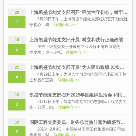
上海凯盛节能党支部召开“强党性守初心，树牢正确政绩观” 主题党日活动
28
6月29日下午，上海凯盛节能党支部组织召开“强党性
7
守初心，树...
详细内容 >>
上海凯盛节能党支部开展“树立和践行正确政绩观 筑牢经营生产安全底线”主题党日活动
19
按照上级党委关于开展树立和践行正确政绩观的工
5
作要求，进一步扎...
详细内容 >>
上海凯盛节能党支部开展“为人民出政绩 以实干出政绩” 主题党日活动
29
4月29日上午，为深入学习贯彻习近平总书记关于树
4
立和践行正确...
详细内容 >>
凯盛节能党支部召开2025年度组织生活会 和民主评议党员会议
18
3月17日下午，凯盛节能党支部按照国际工程党委的
3
统一部署，组...
详细内容 >>
国际工程党委委员、财务总监焦佳嘉为凯盛节能讲授党的二十届四中全会精神专题党课暨调研座谈会
10
2026年2月9日，中国建材国际工程集团有限公司党
2
委委员、财...
详细内容 >>